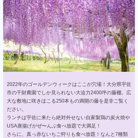
2022年のゴールデンウィークはここが穴場！大分県宇佐
市の千財農園でしか見られない大迫力2400坪の藤棚。広
大な敷地に咲きほこる250本もの満開の藤を是非ご覧く
ださい。​
ランチは宇佐に来たら絶対外せない自家製鶏の炭火焼や
USA唐揚げがぜ〜んぶ食べ放題で大満足！​
さらに、真っ赤ないちご狩りも食べ放題！なんと7種類