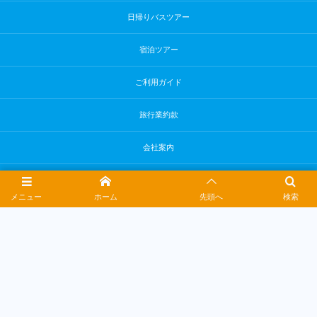
日帰りバスツアー
宿泊ツアー
ご利用ガイド
旅行業約款
会社案内
お問合せ
メニュー
ホーム
先頭へ
検索
プライバシーポリシー
福岡市早良区城西1-8-36
Phoenix西新Bld.3F